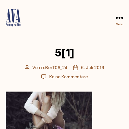
Menü
Alena
von
Aufschnaiter
5[1]
Von
roBerT08_24
6. Juli 2016
Beitragsautor
Beitragsdatum
zu
Keine Kommentare
5[1]