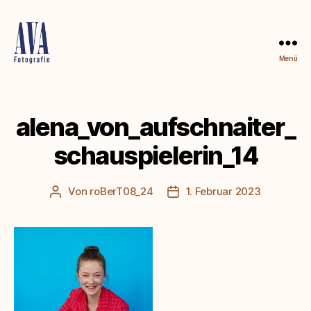
Menü
Alena
von
Aufschnaiter
alena_von_aufschnaiter_
schauspielerin_14
Von
roBerT08_24
1. Februar 2023
Beitragsautor
Beitragsdatum