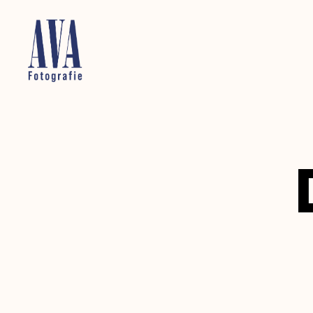
Alena
von
Aufschnaiter