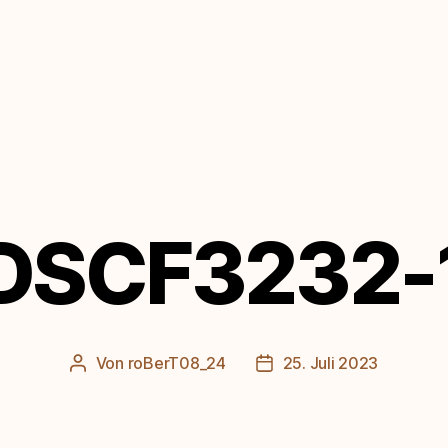
DSCF3232-
Von
roBerT08_24
25. Juli 2023
Beitragsautor
Beitragsdatum